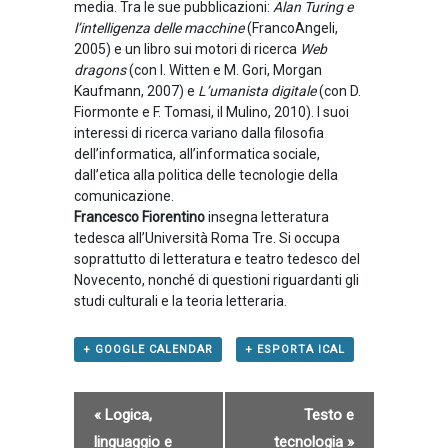
media. Tra le sue pubblicazioni:
Alan Turing e
l’intelligenza delle macchine
(FrancoAngeli,
2005) e un libro sui motori di ricerca
Web
dragons
(con I. Witten e M. Gori, Morgan
Kaufmann, 2007) e
L’umanista digitale
(con D.
Fiormonte e F. Tomasi, il Mulino, 2010). I suoi
interessi di ricerca variano dalla filosofia
dell’informatica, all’informatica sociale,
dall’etica alla politica delle tecnologie della
comunicazione.
Francesco Fiorentino
insegna letteratura
tedesca all’Università Roma Tre. Si occupa
soprattutto di letteratura e teatro tedesco del
Novecento, nonché di questioni riguardanti gli
studi culturali e la teoria letteraria.
+ GOOGLE CALENDAR
+ ESPORTA ICAL
«
Logica,
Testo e
linguaggio e
tecnologia
»