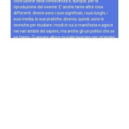
costruzione della conoscenza e, dunque, per la
riproduzione del vivente. E’ anche tante altre cose
differenti: diversi sono i suoi significati, i suoi luoghi, i
suoi media, le sue pratiche; diverse, quindi, sono le
tecniche per studiare i modi in cui si manifesta e agisce
nei vari ambiti del sapere, ma anche gli usi politici che se
ne fanno. Ci appare allora cruciale lavorare per un’analisi
critica delle interdipendenze tra le…
Ulteriori informazioni »