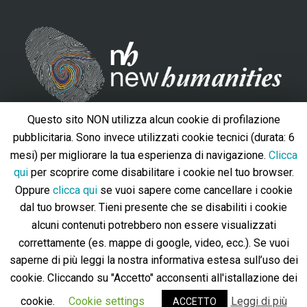
Questo sito NON utilizza alcun cookie di profilazione
Contacts
pubblicitaria. Sono invece utilizzati cookie tecnici (durata: 6
Università degli Studi Roma Tre, Via del Valco di San Paolo,
mesi) per migliorare la tua esperienza di navigazione.
Clicca
19 - 00146 – Roma
qui
per scoprire come disabilitare i cookie nel tuo browser.
Oppure
clicca qui
se vuoi sapere come cancellare i cookie
info@newhumanities.eu
dal tuo browser. Tieni presente che se disabiliti i cookie
Privacy policy
-
Cookie policy
alcuni contenuti potrebbero non essere visualizzati
Follow us
correttamente (es. mappe di google, video, ecc.). Se vuoi
saperne di più leggi la nostra informativa estesa sull’uso dei
cookie. Cliccando su "Accetto" acconsenti all'istallazione dei
cookie.
Cookie settings
Leggi di più
ACCETTO