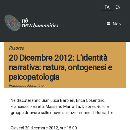
Salta
ITA
EN
al
contenuto
Menu
Risorse
20 Dicembre 2012: L’identità
narrativa: natura, ontogenesi e
psicopatologia
Francesco Fiorentino
Ne discuteranno Gian Luca Barbieri, Erica Cosentino,
Francesco Ferretti, Massimo Marraffa, Dolores Rollo e il
gruppo di lavoro sulle nuove scienze umane di Roma Tre
Giovedì 20 dicembre 2012, ore 15.00