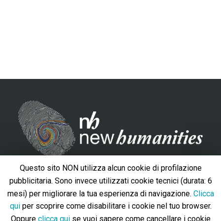
Questo sito NON utilizza alcun cookie di profilazione
Contacts
pubblicitaria. Sono invece utilizzati cookie tecnici (durata: 6
Università degli Studi Roma Tre, Via del Valco di San Paolo,
mesi) per migliorare la tua esperienza di navigazione.
Clicca
19 - 00146 – Roma
qui
per scoprire come disabilitare i cookie nel tuo browser.
Oppure
clicca qui
se vuoi sapere come cancellare i cookie