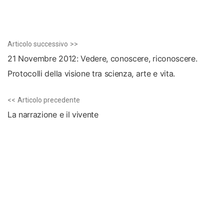
Navigazione
Articolo
Articolo successivo
articoli
successivo:
21 Novembre 2012: Vedere, conoscere, riconoscere.
Protocolli della visione tra scienza, arte e vita.
Articolo
Articolo precedente
precedente:
La narrazione e il vivente