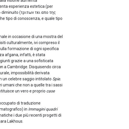
 alla visione aumenta
venta esperienza estetica (per
o diminuito (τριτων τει απο της
che tipo di conoscenza, e quale tipo
onale in occasione di una mostra del
siti culturalmente, ivi compreso il
 sulla formazione di ogni specifica
a afgana, infatti, è stata
giunti grazie a una sofisticata
o
n a Cambridge. Disquisendo circa
urale, impossibilità derivata
n un celebre saggio intitolato
Spie.
eri umani che non a quelle tra i sassi
stituisce un vero e proprio
case
è occupato di traduzione
nematografico) in
Immagini quadri
matiche i due più recenti progetti di
mara Lakhous.