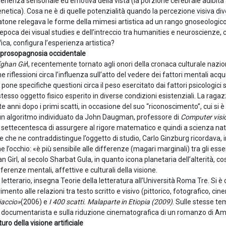
erienza sensoriale ed emotiva della vista (la porzione cerebrale adibita
netica). Cosa ne è di quelle potenzialità quando la percezione visiva di
Platone relegava le forme della mimesi artistica ad un rango gnoseologic
epoca dei visual studies e dell’intreccio tra humanities e neuroscienze, 
fica, configura l’esperienza artistica?
a prosopagnosia occidentale
ghan Gir
l, recentemente tornato agli onori della cronaca culturale nazi
riflessioni circa l’influenza sull’atto del vedere dei fattori mentali acqui
 pone specifiche questioni circa il peso esercitato dai fattori psicologici
esso oggetto fisico esperito in diverse condizioni esistenziali. La ragazz
nni dopo i primi scatti, in occasione del suo “riconoscimento”, cui si è 
n algoritmo individuato da John Daugman, professore di
Computer visi
na settecentesca di assurgere al rigore matematico e quindi a scienza nat
e che ne contraddistingue l’oggetto di studio, Carlo Ginzburg ricordava, i
he l’occhio: «è più sensibile alle differenze (magari marginali) tra gli ess
n Girl, al secolo Sharbat Gula, in quanto icona planetaria dell’alterità, co
erferenze mentali, affettive e culturali della visione.
o letterario, insegna Teorie della letteratura all’Università Roma Tre. Si 
imento alle relazioni tra testo scritto e visivo (pittorico, fotografico, ci
iaccio»
(2006) e
I 400 scatti. Malaparte in Etiopia (2009)
. Sulle stesse te
e e documentarista e sulla riduzione cinematografica di un romanzo di A
turo della visione artificiale