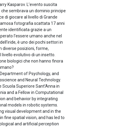
arry Kasparov. L’evento suscita
llo che sembrava un dominio principe
i giocare al livello di Grande
 famosa fotografia scattata 17 anni
nte identificata grazie a un
 superato l’essere umano anche nel
l’iride, è uno dei pochi settori in
n diverse posizioni, forme,
 livello evolutivo di un insetto.
one biologici che non hanno finora
o umano?
he Department of Psychology, and
oscience and Neural Technology.
he Scuola Superiore Sant’Anna in
vania and a Fellow in Computational
ion and behavior by integrating
nal models in robotic systems.
ng visual development and in the
ine spatial vision, and has led to
logical and artificial perception