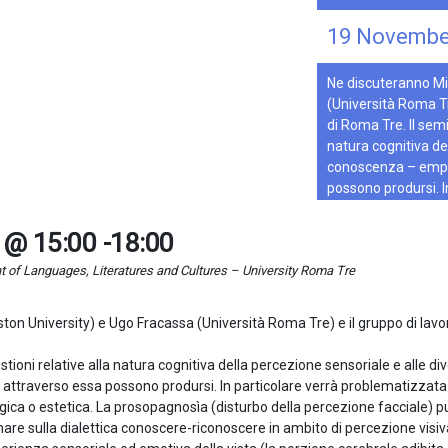
19 Novembe
Ne discuteranno Mi
(Università Roma Tr
di Roma Tre. Il semi
natura cognitiva de
conoscenza – empiri
possono prodursi. I
“vedere semplice” 
estetica. La prosop
 @ 15:00
-
18:00
costituire un camp
of Languages, Literatures and Cultures – University Roma Tre
Find out more »
ton University) e Ugo Fracassa (Università Roma Tre) e il gruppo di lav
stioni relative alla natura cognitiva della percezione sensoriale e alle 
che attraverso essa possono prodursi. In particolare verrà problematizza
gica o estetica. La prosopagnosìa (disturbo della percezione facciale) p
are sulla dialettica conoscere-riconoscere in ambito di percezione visiva 