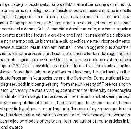
 il gioco degli scacchi sviluppato da IBM, batte il campione del mondo G
he un sistema di intelligenza artificiale supera un essere umano in que
logico. Oggigiorno, un normale programma su uno smart phone è capace d
onal Geographic si reca in Afghanistan alla ricerca del soggetto di una
fisionomia della donna, Gula, è cambiata drasticamente, ma viene ugualme
sto evento potrebbe indurre a credere che l’intelligenza artificiale abbia
 non stanno così. La biometria, e più specificamente il riconoscimento del
notevole successo. Ma in ambienti naturali, dove un oggetto può apparire i
ione, i sistemi di visione artificiale sono ancora lontani dal raggiungere il
amento logico e percezione? Quali principi nascondono i sistemi di visi
omputer? Sarà mai possibile creare un sistema di visione simile a quell
e Active Perception Laboratory at Boston University. He is a faculty in t
duate Program in Neuroscience and the Center for Computational Neur
 degrees, both in bioengineering, from the University of Florence and t
oston University, he was a visiting scientist at the University of Pennsyl
Institute in San Diego. He focuses on the interactions between percept
cs with computational models of the brain and the embodiment of neuro
sed specific hypotheses regarding the influences of eye movements duri
ion, has demonstrated the involvement of microscopic eye movements in f
ontrolled by models of the brain. He is the author of many articles in bio
s and awards.