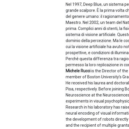
Nel 1997, Deep Blue, un sistema per
grande scalpore. È la prima volta c
del genere umano: il ragionamento 
Maestro. Nel 2002, un team del Nati
prima. Complici anni di stenti, la 
sistema di visione artificiale. Que
dominio della percezione. Ma le cose
cui la visione artificiale ha avuto 
prospettive, e condizioni di illuminaz
Perché questa differenza tra ragion
permesso la loro replicazione in c
Michele Rucci
is the Director of th
member of Boston University’s Gra
He received his laurea and doctoral
Pisa, respectively. Before joining B
Neuroscience at the Neurosciences 
experiments in visual psychophysi
Research in his laboratory has rai
neural encoding of visual informat
the development of robots directly c
and the recipient of multiple grant