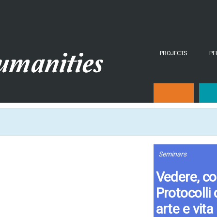
PROJECTS
PE
Seminars
Vedere, co
Protocolli 
arte e vita