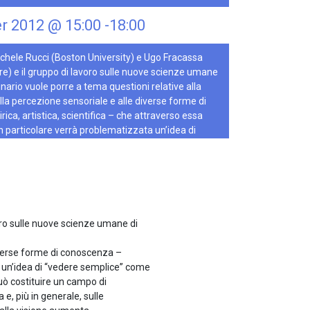
r 2012 @ 15:00
-
18:00
chele Rucci (Boston University) e Ugo Fracassa
e) e il gruppo di lavoro sulle nuove scienze umane
nario vuole porre a tema questioni relative alla
lla percezione sensoriale e alle diverse forme di
ca, artistica, scientifica – che attraverso essa
n particolare verrà problematizzata un’idea di
come mera percezione sensoriale, fisiologica o
agnosìa (disturbo della percezione facciale) può
o di…
oro sulle nuove scienze umane di
diverse forme di conoscenza –
ta un’idea di “vedere semplice” come
uò costituire un campo di
e, più in generale, sulle