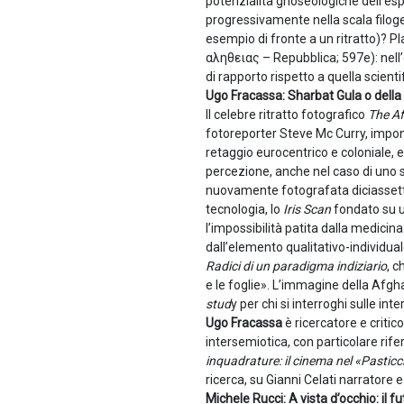
potenzialità gnoseologiche dell’esp
progressivamente nella scala filoge
esempio di fronte a un ritratto)? 
αληθειας – Repubblica; 597e): nell’
di rapporto rispetto a quella scienti
Ugo Fracassa: Sharbat Gula o dell
Il celebre ritratto fotografico
The Af
fotoreporter Steve Mc Curry, impone 
retaggio eurocentrico e coloniale, e
percezione, anche nel caso di uno st
nuovamente fotografata diciassette a
tecnologia, lo
Iris Scan
fondato su u
l’impossibilità patita dalla medici
dall’elemento qualitativo-individual
Radici di un paradigma indiziario
, c
e le foglie». L’immagine della Afgha
stud
y per chi si interroghi sulle int
Ugo Fracassa
è ricercatore e critic
intersemiotica, con particolare rifer
inquadrature: il cinema nel «Pasticc
ricerca, su Gianni Celati narrator
Michele Rucci: A vista d’occhio: il fu